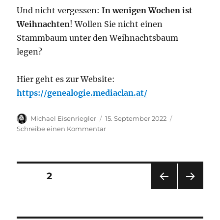
Und nicht vergessen:
In wenigen Wochen ist
Weihnachten
! Wollen Sie nicht einen
Stammbaum unter den Weihnachtsbaum
legen?
Hier geht es zur Website:
https://genealogie.mediaclan.at/
Autor
Veröffentlicht
Michael Eisenriegler
15. September 2022
am
zu
Schreibe einen Kommentar
Neu:
Stammbaum
by
MediaClan
Seitennummerierung
SEITE
2
VOR
NÄC
der
HERI
HSTE
GE
SEIT