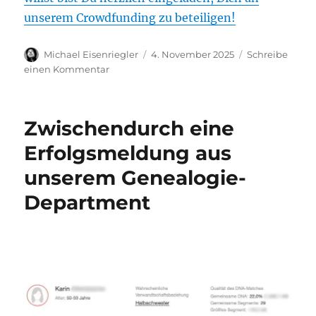
unserem Crowdfunding zu beteiligen!
Autor
Veröffentlicht
Michael Eisenriegler
4. November 2025
Schreibe
am
zu
einen Kommentar
Die
black•box
kommt
Zwischendurch eine
zurück
–
Erfolgsmeldung aus
jetzt
unserem Genealogie-
unterstützen!
Department