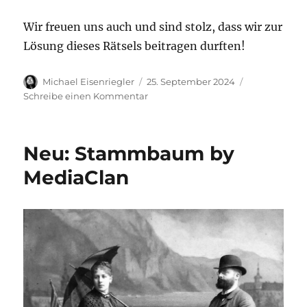
Wir freuen uns auch und sind stolz, dass wir zur
Lösung dieses Rätsels beitragen durften!
Autor
Veröffentlicht
Michael Eisenriegler
25. September 2024
am
zu
Schreibe einen Kommentar
Zwischendurch
eine
Erfolgsmeldung
Neu: Stammbaum by
aus
unserem
MediaClan
Genealogie-
Department