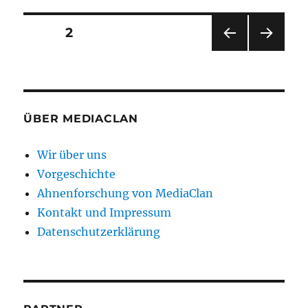
by
MediaClan
Seitennummerierung
SEITE
2
VOR
NÄC
der
HERI
HSTE
GE
SEIT
Beiträge
SEIT
E
E
ÜBER MEDIACLAN
Wir über uns
Vorgeschichte
Ahnenforschung von MediaClan
Kontakt und Impressum
Datenschutzerklärung