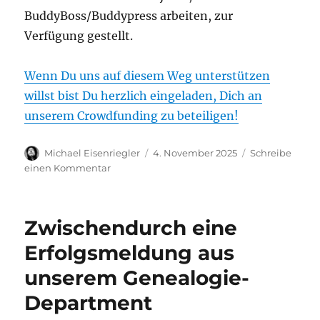
BuddyBoss/Buddypress arbeiten, zur
Verfügung gestellt.
Wenn Du uns auf diesem Weg unterstützen
willst bist Du herzlich eingeladen, Dich an
unserem Crowdfunding zu beteiligen!
Autor
Veröffentlicht
Michael Eisenriegler
4. November 2025
Schreibe
am
zu
einen Kommentar
Die
black•box
kommt
Zwischendurch eine
zurück
–
Erfolgsmeldung aus
jetzt
unserem Genealogie-
unterstützen!
Department