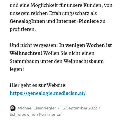
und eine Möglichkeit für unsere Kunden, von
unserem reichen Erfahrungsschatz als
GenealogInnen
und
Internet-Pioniere
zu
profitieren.
Und nicht vergessen:
In wenigen Wochen ist
Weihnachten
! Wollen Sie nicht einen
Stammbaum unter den Weihnachtsbaum
legen?
Hier geht es zur Website:
https://genealogie.mediaclan.at/
Autor
Veröffentlicht
Michael Eisenriegler
15. September 2022
am
zu
Schreibe einen Kommentar
Neu:
Stammbaum